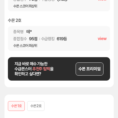
수몬 스코어 최상위
수몬 2호
종목명
테*
view
종합점수
95점
수급랭킹
619등
수몬 스코어 최상위
지금 바로 매수 가능한
수몬 프리미엄
수급몬스터
추천주 탑픽
을
확인하고 싶다면?
수몬 1호
수몬 2호