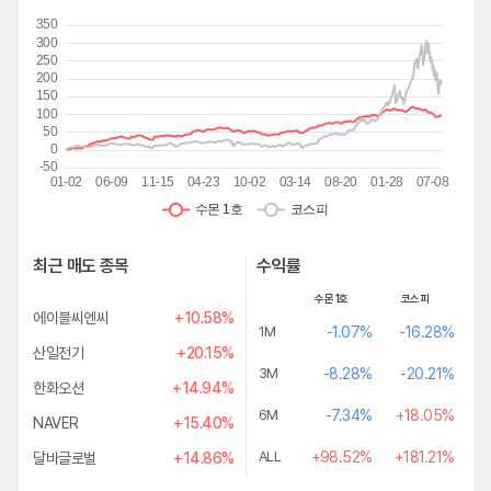
최근 매도 종목
수익률
수몬 1호
코스피
에이블씨엔씨
+10.58%
1M
-1.07%
-16.28%
산일전기
+20.15%
3M
-8.28%
-20.21%
한화오션
+14.94%
6M
-7.34%
+18.05%
NAVER
+15.40%
ALL
+98.52%
+181.21%
달바글로벌
+14.86%