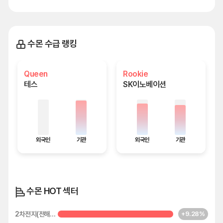
수몬 수급 랭킹
Queen
Rookie
테스
SK이노베이션
외국인
기관
외국인
기관
수몬 HOT 섹터
2차전지(전해질)
+9.28%