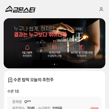
수몬 탑픽 오늘의 추천주
수몬 1호
종목명
O**
view
종합점수
70점
수급랭킹
1,115등